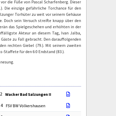
l vor die Füße von Pascal Scharfenberg. Dieser
). Die einzige gefährliche Torchance für den
Salzunger Torhüter zu weit vor seinem Gehäuse
e. Doch sein Versuch streifte knapp über den
verän das Spielgeschehen und erhöhten in der
fälligste Akteur an diesem Tag, Ivan Jalba,
 Gäste zu Fall gebracht. Den darauffolgenden
den rechten Giebel (79.). Mit seinem zweiten
-Staffete für den 6:0 Endstand (83.).
enesung.
 2
Wacker Bad Salzungen II
 4
FSV BW Völkershausen