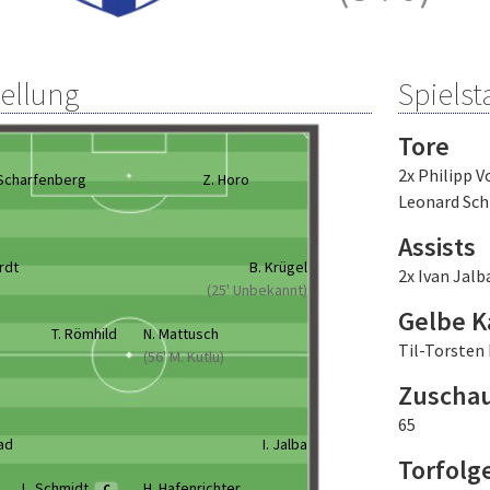
tellung
Spielsta
Tore
2x Philipp V
 Scharfenberg
Z. Horo
Leonard Sc
Assists
ardt
B. Krügel
2x Ivan Jalb
(25' Unbekannt)
Gelbe K
T. Römhild
N. Mattusch
Til-Torsten
(56' M. Kutlu)
Zuscha
65
ad
I. Jalba
Torfolg
L. Schmidt
H. Hafenrichter
C