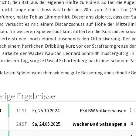
icht, den Ball aus der eigenen Hälfte zu klären. So fiel die Kuge
e nicht lange und schoss das Leder aus 20m zum 4:0 ins Tor (49.
führer, hatte Tobias Lämmerhirt. Dieser antizipierte, dass der 
nd versucht es mit einem Distanzschuss auf Höhe der Mittellini
ken. Im weiteren Spielverlauf kontrollierten die Kurstädter sou
viertelstunde noch einmal zusehends den Offensivdrang. Der auf
ach einem herrlichen Dribbling kurz vor der Strafraumgrenze der
ß zirkelte der Wacker Kapitän Leonard Schmidt mustergültig in 
an diesem Tag, sorgte Pascal Scharfenberg nach einer schönen Pass
letzten Spieler wünschen wir eine gute Besserung und schnelle G
erige Ergebnisse
1 :
5
11.ST
Fr, 25.10.2024
FSV BW Völkershausen
4 :
24.ST
Sa, 24.05.2025
Wacker Bad Salzungen II