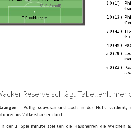
1:0 (1')
Phi
(68' R. Scholl)
(Iva
2:0 (13')
Phi
T. Blochberger
(Ben
3:0 (41')
Til
(Nic
4:0 (49')
Pas
5:0 (79')
Leo
(Iva
6:0 (83')
Pas
(Za
Wacker Reserve schlägt Tabellenführer 
lzungen -
Völlig souverän und auch in der Höhe verdient,
führer aus Völkershausen durch.
 in der 1. Spielminute stellten die Hausherren die Weichen au