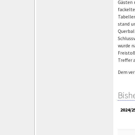
Gästen n
fackelt
Tabellen
stand u
Querbal
Schluss
wurde n
Freisto
Treffer 
Dem ver
Bish
2024/2