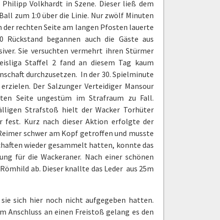
Philipp Volkhardt in Szene. Dieser ließ dem
all zum 1:0 über die Linie. Nur zwölf Minuten
n der rechten Seite am langen Pfosten lauerte
2:0 Rückstand begannen auch die Gäste aus
siver. Sie versuchten vermehrt ihren Stürmer
isliga Staffel 2 fand an diesem Tag kaum
nschaft durchzusetzen. In der 30. Spielminute
 erzielen. Der Salzunger Verteidiger Mansour
ten Seite ungestüm im Strafraum zu Fall.
älligen Strafstoß hielt der Wacker Torhüter
fest. Kurz nach dieser Aktion erfolgte der
l Reimer schwer am Kopf getroffen und musste
chaften wieder gesammelt hatten, konnte das
dung für die Wackeraner. Nach einer schönen
 Römhild ab. Dieser knallte das Leder aus 25m
sie sich hier noch nicht aufgegeben hatten.
Im Anschluss an einen Freistoß gelang es den