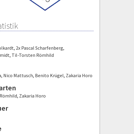
tistik
olkardt
,
2x Pascal Scharfenberg
,
hmidt
,
Til-Torsten Römhild
a
,
Nico Mattusch
,
Benito Krügel
,
Zakaria Horo
arten
 Römhild
,
Zakaria Horo
uer
e