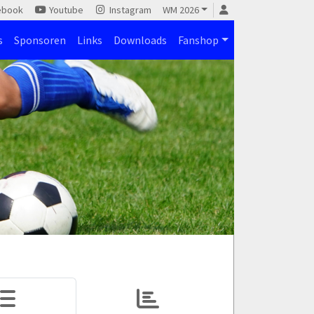
ebook
Youtube
Instagram
WM 2026
s
Sponsoren
Links
Downloads
Fanshop