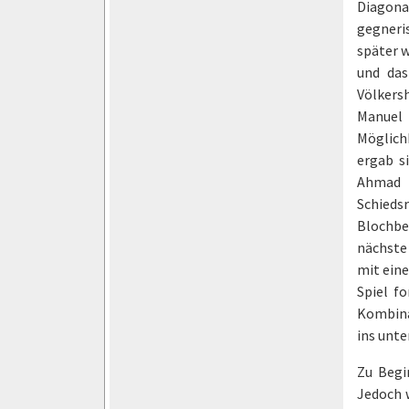
Diagona
gegneris
später w
und das
Völkers
Manuel 
Möglichk
ergab s
Ahmad b
Schieds
Blochbe
nächste
mit ein
Spiel f
Kombinat
ins unte
Zu Begi
Jedoch 