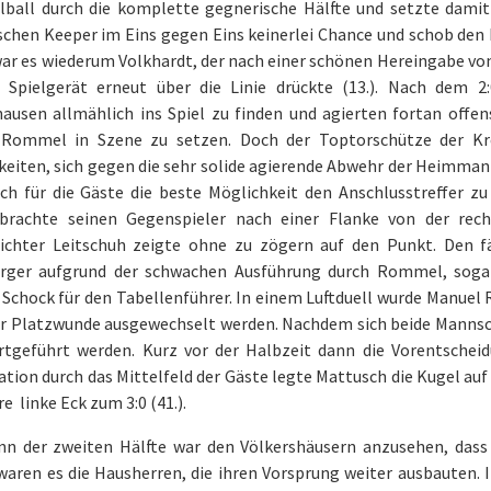
lball durch die komplette gegnerische Hälfte und setzte damit 
chen Keeper im Eins gegen Eins keinerlei Chance und schob den B
ar es wiederum Volkhardt, der nach einer schönen Hereingabe vo
 Spielgerät erneut über die Linie drückte (13.). Nach dem 
hausen allmählich ins Spiel zu finden und agierten fortan offen
Rommel in Szene zu setzen. Doch der Toptorschütze der Kre
eiten, sich gegen die sehr solide agierende Abwehr der Heimman
ich für die Gäste die beste Möglichkeit den Anschlusstreffer zu
rachte seinen Gegenspieler nach einer Flanke von der rech
richter Leitschuh zeigte ohne zu zögern auf den Punkt. Den f
rger aufgrund der schwachen Ausführung durch Rommel, sogar 
 Schock für den Tabellenführer. In einem Luftduell wurde Manue
er Platzwunde ausgewechselt werden. Nachdem sich beide Manns
ortgeführt werden. Kurz vor der Halbzeit dann die Vorentschei
ion durch das Mittelfeld der Gäste legte Mattusch die Kugel auf
re linke Eck zum 3:0 (41.).
nn der zweiten Hälfte war den Völkershäusern anzusehen, dass 
waren es die Hausherren, die ihren Vorsprung weiter ausbauten. 