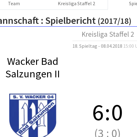
Team
Kreisliga Staffel 2
Spi
annschaft :
Spielbericht
(2017/18)
Kreisliga Staffel 2
18. Spieltag - 08.04.2018
15:00 
Wacker Bad
Salzungen II
6
:
0
(3
:
0)