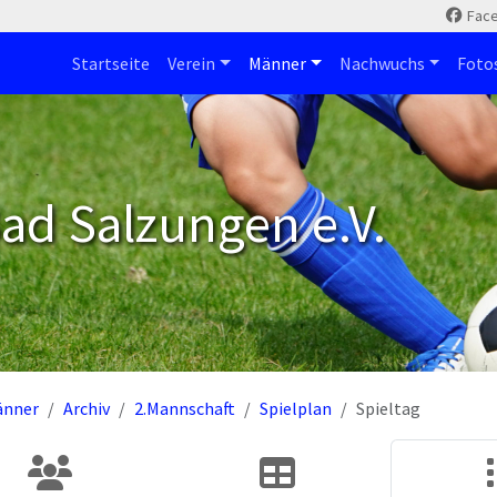
Fac
Startseite
Verein
Männer
Nachwuchs
Foto
ad Salzungen e.V.
änner
Archiv
2.Mannschaft
Spielplan
Spieltag