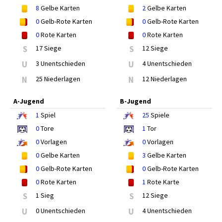
8
Gelbe Karten
2
Gelbe Karten
0
Gelb-Rote Karten
0
Gelb-Rote Karten
0
Rote Karten
0
Rote Karten
S
17 Siege
S
12 Siege
U
3 Unentschieden
U
4 Unentschieden
N
25 Niederlagen
N
12 Niederlagen
A-Jugend
B-Jugend
1
Spiel
25
Spiele
0
Tore
1
Tor
0
Vorlagen
0
Vorlagen
0
Gelbe Karten
3
Gelbe Karten
0
Gelb-Rote Karten
0
Gelb-Rote Karten
0
Rote Karten
1
Rote Karte
S
1 Sieg
S
12 Siege
U
0 Unentschieden
U
4 Unentschieden