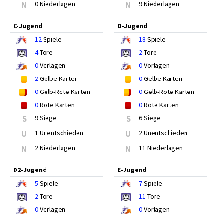
N
0 Niederlagen
N
9 Niederlagen
C-Jugend
D-Jugend
12
Spiele
18
Spiele
4
Tore
2
Tore
0
Vorlagen
0
Vorlagen
2
Gelbe Karten
0
Gelbe Karten
0
Gelb-Rote Karten
0
Gelb-Rote Karten
0
Rote Karten
0
Rote Karten
S
9 Siege
S
6 Siege
U
1 Unentschieden
U
2 Unentschieden
N
2 Niederlagen
N
11 Niederlagen
D2-Jugend
E-Jugend
5
Spiele
7
Spiele
2
Tore
11
Tore
0
Vorlagen
0
Vorlagen