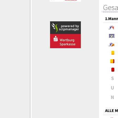
Gesa
1.Mann
S
U
N
ALLE 