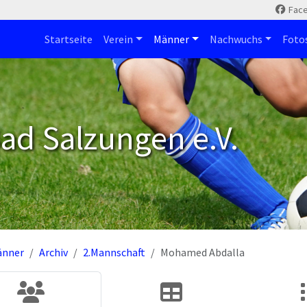
Fac
Startseite
Verein
Männer
Nachwuchs
Foto
ad Salzungen e.V.
änner
Archiv
2.Mannschaft
Mohamed Abdalla