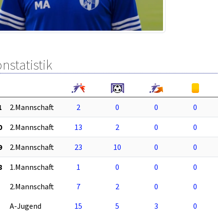
nstatistik
1
2.Mannschaft
2
0
0
0
0
2.Mannschaft
13
2
0
0
9
2.Mannschaft
23
10
0
0
8
1.Mannschaft
1
0
0
0
2.Mannschaft
7
2
0
0
A-Jugend
15
5
3
0