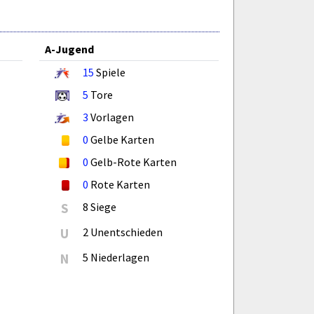
A-Jugend
15
Spiele
5
Tore
3
Vorlagen
0
Gelbe Karten
0
Gelb-Rote Karten
0
Rote Karten
S
8 Siege
U
2 Unentschieden
N
5 Niederlagen