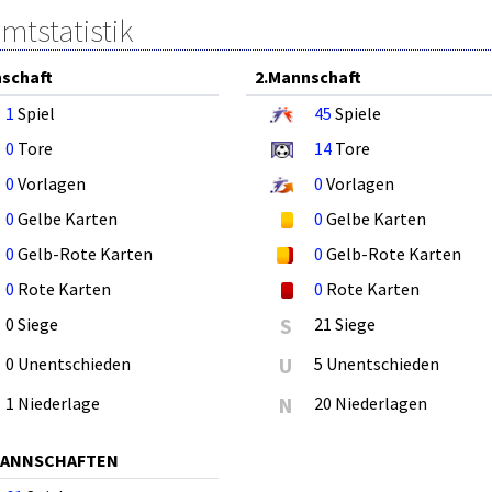
mtstatistik
schaft
2.Mannschaft
1
Spiel
45
Spiele
0
Tore
14
Tore
0
Vorlagen
0
Vorlagen
0
Gelbe Karten
0
Gelbe Karten
0
Gelb-Rote Karten
0
Gelb-Rote Karten
0
Rote Karten
0
Rote Karten
0 Siege
S
21 Siege
0 Unentschieden
U
5 Unentschieden
1 Niederlage
N
20 Niederlagen
MANNSCHAFTEN