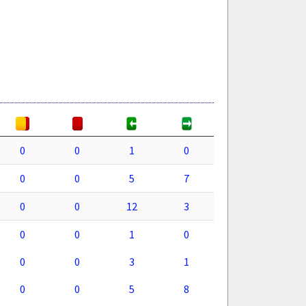
0
0
1
0
0
0
5
7
0
0
12
3
0
0
1
0
0
0
3
1
0
0
5
8