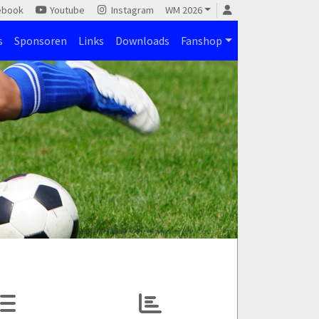
ebook
Youtube
Instagram
WM 2026
s
Sponsoren
Links
Downloads
Fanshop