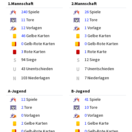
1.Mannschaft
2.Mannschaft
240
Spiele
26
Spiele
11
Tore
12
Tore
12
Vorlagen
1
Vorlage
46
Gelbe Karten
3
Gelbe Karten
0
Gelb-Rote Karten
0
Gelb-Rote Karten
3
Rote Karten
1
Rote Karte
S
94 Siege
S
12 Siege
U
43 Unentschieden
U
7 Unentschieden
N
103 Niederlagen
N
7 Niederlagen
A-Jugend
B-Jugend
12
Spiele
41
Spiele
2
Tore
10
Tore
0
Vorlagen
0
Vorlagen
2
Gelbe Karten
1
Gelbe Karte
0
Gelb-Rote Karten
0
Gelb-Rote Karten