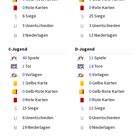
0
Rote Karten
0
Rote Karten
S
6 Siege
S
25 Siege
U
3 Unentschieden
U
3 Unentschieden
N
3 Niederlagen
N
13 Niederlagen
C-Jugend
D-Jugend
40
Spiele
11
Spiele
1
Tor
14
Tore
0
Vorlagen
0
Vorlagen
1
Gelbe Karte
0
Gelbe Karten
0
Gelb-Rote Karten
0
Gelb-Rote Karten
0
Rote Karten
0
Rote Karten
S
15 Siege
S
11 Siege
U
6 Unentschieden
U
0 Unentschieden
N
19 Niederlagen
N
0 Niederlagen