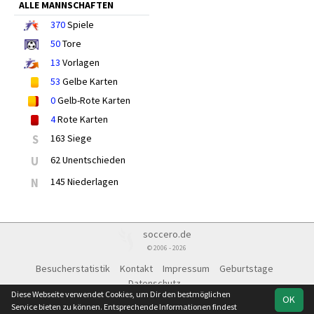
ALLE MANNSCHAFTEN
370
Spiele
50
Tore
13
Vorlagen
53
Gelbe Karten
0
Gelb-Rote Karten
4
Rote Karten
S
163 Siege
U
62 Unentschieden
N
145 Niederlagen
soccero.de
© 2006 - 2026
Besucherstatistik
Kontakt
Impressum
Geburtstage
Datenschutz
Diese Webseite verwendet Cookies, um Dir den bestmöglichen
OK
Service bieten zu können. Entsprechende Informationen findest