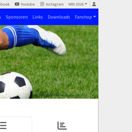
ebook
Youtube
Instagram
WM 2026
s
Sponsoren
Links
Downloads
Fanshop