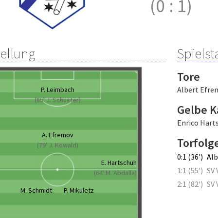
(0
:
1)
tellung
Spielsta
Tore
Albert Efre
P. Leimbach
(85' J. Schuster)
Gelbe K
Enrico Hart
A. Efremov
Torfolg
(79' J. Kowald)
0:1 (36')
Alb
E. Hartschuh
1:1 (55')
SV 
(64' M. Abdalla)
2:1 (82')
SV 
M. Schmidt
P. Mikuletz