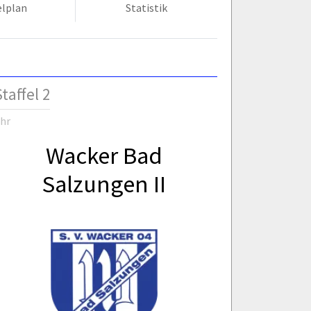
elplan
Statistik
taffel 2
Uhr
Wacker Bad
Salzungen II