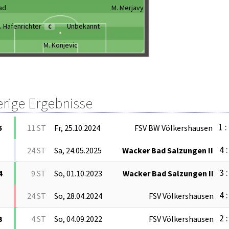
ad
M. Merjavy
. Hafenrichter
Unbekannt
C
M. Konjevic
erige Ergebnisse
1 :
5
11.ST
Fr, 25.10.2024
FSV BW Völkershausen
4 :
24.ST
Sa, 24.05.2025
Wacker Bad Salzungen II
3 :
4
9.ST
So, 01.10.2023
Wacker Bad Salzungen II
4 :
24.ST
So, 28.04.2024
FSV Völkershausen
2 :
3
4.ST
So, 04.09.2022
FSV Völkershausen