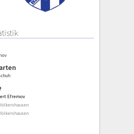
tistik
mov
arten
schuh
e
ert Efremov
Völkershausen
Völkershausen