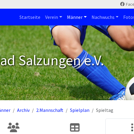
Fac
Startseite
Verein
Männer
Nachwuchs
Foto
ad Salzungen e.V.
änner
Archiv
2.Mannschaft
Spielplan
Spieltag