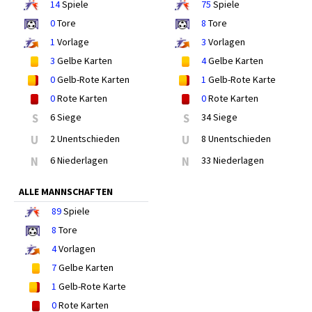
14
Spiele
75
Spiele
0
Tore
8
Tore
1
Vorlage
3
Vorlagen
3
Gelbe Karten
4
Gelbe Karten
0
Gelb-Rote Karten
1
Gelb-Rote Karte
0
Rote Karten
0
Rote Karten
S
6 Siege
S
34 Siege
U
2 Unentschieden
U
8 Unentschieden
N
6 Niederlagen
N
33 Niederlagen
ALLE MANNSCHAFTEN
89
Spiele
8
Tore
4
Vorlagen
7
Gelbe Karten
1
Gelb-Rote Karte
0
Rote Karten