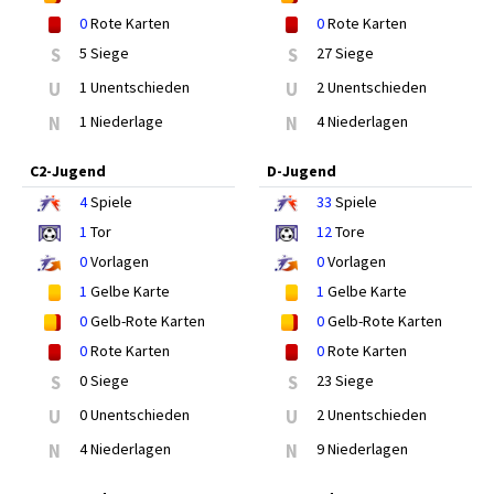
0
Rote Karten
0
Rote Karten
S
5 Siege
S
27 Siege
U
1 Unentschieden
U
2 Unentschieden
N
1 Niederlage
N
4 Niederlagen
C2-Jugend
D-Jugend
4
Spiele
33
Spiele
1
Tor
12
Tore
0
Vorlagen
0
Vorlagen
1
Gelbe Karte
1
Gelbe Karte
0
Gelb-Rote Karten
0
Gelb-Rote Karten
0
Rote Karten
0
Rote Karten
S
0 Siege
S
23 Siege
U
0 Unentschieden
U
2 Unentschieden
N
4 Niederlagen
N
9 Niederlagen