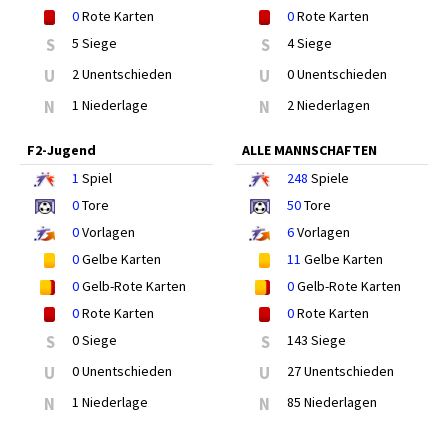
0
Rote Karten
0
Rote Karten
S
5 Siege
S
4 Siege
U
2 Unentschieden
U
0 Unentschieden
N
1 Niederlage
N
2 Niederlagen
F2-Jugend
ALLE MANNSCHAFTEN
1
Spiel
248
Spiele
0
Tore
50
Tore
0
Vorlagen
6
Vorlagen
0
Gelbe Karten
11
Gelbe Karten
0
Gelb-Rote Karten
0
Gelb-Rote Karten
0
Rote Karten
0
Rote Karten
S
0 Siege
S
143 Siege
U
0 Unentschieden
U
27 Unentschieden
N
1 Niederlage
N
85 Niederlagen