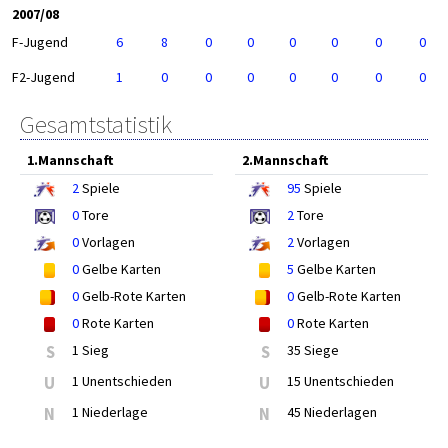
2007/08
F-Jugend
6
8
0
0
0
0
0
0
F2-Jugend
1
0
0
0
0
0
0
0
Gesamtstatistik
1.Mannschaft
2.Mannschaft
2
Spiele
95
Spiele
0
Tore
2
Tore
0
Vorlagen
2
Vorlagen
0
Gelbe Karten
5
Gelbe Karten
0
Gelb-Rote Karten
0
Gelb-Rote Karten
0
Rote Karten
0
Rote Karten
S
1 Sieg
S
35 Siege
U
1 Unentschieden
U
15 Unentschieden
N
1 Niederlage
N
45 Niederlagen