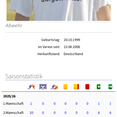
Abwehr
Geburtstag:
20.10.1999
im Verein seit:
23.08.2006
Herkunftsland:
Deutschland
Saisonstatistik
2025/26
1.Mannschaft
1
0
0
0
0
0
1
1
2.Mannschaft
20
0
0
0
0
0
6
6