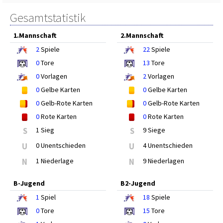
Gesamtstatistik
1.Mannschaft
2.Mannschaft
2
Spiele
22
Spiele
0
Tore
13
Tore
0
Vorlagen
2
Vorlagen
0
Gelbe Karten
0
Gelbe Karten
0
Gelb-Rote Karten
0
Gelb-Rote Karten
0
Rote Karten
0
Rote Karten
S
1 Sieg
S
9 Siege
U
0 Unentschieden
U
4 Unentschieden
N
1 Niederlage
N
9 Niederlagen
B-Jugend
B2-Jugend
1
Spiel
18
Spiele
0
Tore
15
Tore