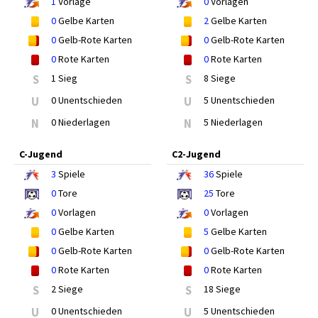
1
Vorlage
0
Vorlagen
0
Gelbe Karten
2
Gelbe Karten
0
Gelb-Rote Karten
0
Gelb-Rote Karten
0
Rote Karten
0
Rote Karten
S
1 Sieg
S
8 Siege
U
0 Unentschieden
U
5 Unentschieden
N
0 Niederlagen
N
5 Niederlagen
C-Jugend
C2-Jugend
3
Spiele
36
Spiele
0
Tore
25
Tore
0
Vorlagen
0
Vorlagen
0
Gelbe Karten
5
Gelbe Karten
0
Gelb-Rote Karten
0
Gelb-Rote Karten
0
Rote Karten
0
Rote Karten
S
2 Siege
S
18 Siege
U
0 Unentschieden
U
5 Unentschieden