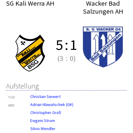
SG Kali Werra AH
Wacker Bad
Salzungen AH
5
:
1
(3
:
0)
Aufstellung
Christian Siewert
TOR
Adrian Hlawatschek (GK)
ABW
Christopher Groß
Ewgeni Strom
Silvio Wendler