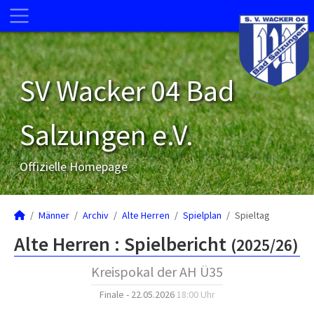
SV Wacker 04 Bad
Salzungen e.V.
Offizielle Homepage
Männer
Archiv
Alte Herren
Spielplan
Spieltag
Alte Herren :
Spielbericht
(2025/26)
Kreispokal der AH Ü35
Finale - 22.05.2026
18:00 Uhr