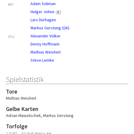
Adam Soliman
MIT
Holger Johne
C
Lars Dürhagen
Markus Gerstung (GK)
Alexander Völker
STU
Denny Hoffmann
Mathias Weisheit
Steve Lemke
Spielstatistik
Tore
Mathias Weisheit
Gelbe Karten
Adrian Hlawatschek
,
Markus Gerstung
Torfolge
1:0 (6')
SG Kali Werra AH