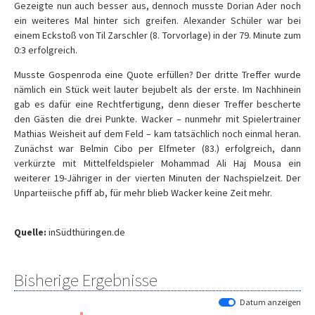
Gezeigte nun auch besser aus, dennoch musste Dorian Ader noch
ein weiteres Mal hinter sich greifen. Alexander Schüler war bei
einem Eckstoß von Til Zarschler (8. Torvorlage) in der 79. Minute zum
0:3 erfolgreich.
Musste Gospenroda eine Quote erfüllen? Der dritte Treffer wurde
nämlich ein Stück weit lauter bejubelt als der erste. Im Nachhinein
gab es dafür eine Rechtfertigung, denn dieser Treffer bescherte
den Gästen die drei Punkte. Wacker – nunmehr mit Spielertrainer
Mathias Weisheit auf dem Feld – kam tatsächlich noch einmal heran.
Zunächst war Belmin Cibo per Elfmeter (83.) erfolgreich, dann
verkürzte mit Mittelfeldspieler Mohammad Ali Haj Mousa ein
weiterer 19-Jähriger in der vierten Minuten der Nachspielzeit. Der
Unparteiische pfiff ab, für mehr blieb Wacker keine Zeit mehr.
Quelle:
inSüdthüringen.de
Bisherige Ergebnisse
Datum anzeigen