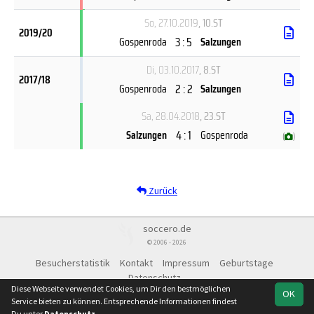
So, 27.10.2019
, 10.ST
2019/20
3 : 5
Gospenroda
Salzungen
Di, 03.10.2017
, 8.ST
2017/18
2 : 2
Gospenroda
Salzungen
Sa, 28.04.2018
, 23.ST
4 : 1
Salzungen
Gospenroda
(
)
Zurück
soccero.de
© 2006 - 2026
Besucherstatistik
Kontakt
Impressum
Geburtstage
Datenschutz
Diese Webseite verwendet Cookies, um Dir den bestmöglichen
OK
Service bieten zu können. Entsprechende Informationen findest
Du unter
Datenschutz
.