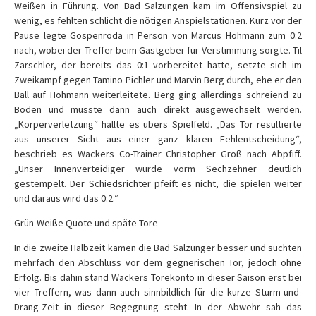
Weißen in Führung. Von Bad Salzungen kam im Offensivspiel zu
wenig, es fehlten schlicht die nötigen Anspielstationen. Kurz vor der
Pause legte Gospenroda in Person von Marcus Hohmann zum 0:2
nach, wobei der Treffer beim Gastgeber für Verstimmung sorgte. Til
Zarschler, der bereits das 0:1 vorbereitet hatte, setzte sich im
Zweikampf gegen Tamino Pichler und Marvin Berg durch, ehe er den
Ball auf Hohmann weiterleitete. Berg ging allerdings schreiend zu
Boden und musste dann auch direkt ausgewechselt werden.
„Körperverletzung“ hallte es übers Spielfeld. „Das Tor resultierte
aus unserer Sicht aus einer ganz klaren Fehlentscheidung“,
beschrieb es Wackers Co-Trainer Christopher Groß nach Abpfiff.
„Unser Innenverteidiger wurde vorm Sechzehner deutlich
gestempelt. Der Schiedsrichter pfeift es nicht, die spielen weiter
und daraus wird das 0:2.“
Grün-Weiße Quote und späte Tore
In die zweite Halbzeit kamen die Bad Salzunger besser und suchten
mehrfach den Abschluss vor dem gegnerischen Tor, jedoch ohne
Erfolg. Bis dahin stand Wackers Torekonto in dieser Saison erst bei
vier Treffern, was dann auch sinnbildlich für die kurze Sturm-und-
Drang-Zeit in dieser Begegnung steht. In der Abwehr sah das