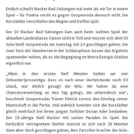
Endlich schießt Wacker Bad Salzungen mal mehr als ein Tor in einem
Spiel – für Punkte reicht es gegen Gospenroda dennoch nicht. Die
Kurstädter verschlafen den Beginn und treffen spät.
Der SV Wacker Bad Salzungen kam auch beim siebten Spiel der
aktuellen Landesklasse-Saison nicht in Tritt und musste sich dem SV
Grün-Weiß Gospenroda am Samstag mit 2:3 geschlagen geben. Die
zwei Tore der Hausherren in der Schlussphase lassen das Ergebnis
spannender wirken, als es die Begegnung im Werra-Energie-Stadion
eigentlich war.
„Allein in den ersten fünf Minuten hatten wir vier
Einhundertprozentige. Dass es nach einer Viertelstunde noch 0:0
stand, war ehrlich gesagt ein Witz. Wir haben da eine
Chancenverwertung an den Tag gelegt, die unterirdisch war“,
beschrieb Gospenrodas Trainer Patrick Lorenz den Einstieg seiner
Mannschaft in die Partie. Und wahrlich konnten sich die Kurstädter
gleich mehrfach bei ihrem jungen Torhüter Dorian Ader bedanken.
Der 19-Jährige hielt Wacker mit seinen Paraden im Spiel. Bei
herbstlich verregnetem Wetter musste er sich nach 26 Minuten
dann aber doch geschlagen geben, Ben Zarschler brachte die Grün-