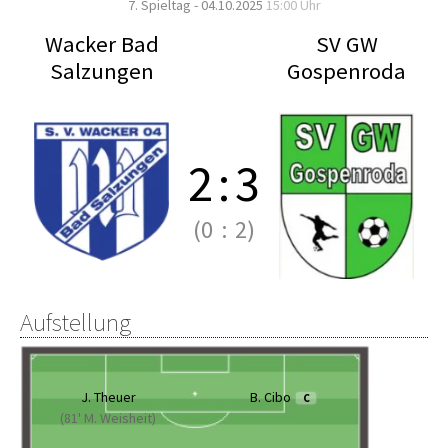
7. Spieltag - 04.10.2025
15:00 Uhr
Wacker Bad
SV GW
Salzungen
Gospenroda
2
:
3
(0
:
2)
Aufstellung
J. Theuer
B. Cibo
C
(81' M. Weisheit)