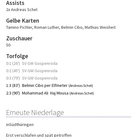
Assists
2x Andreas Schel
Gelbe Karten
Tamino Pichler
,
Roman Luther
,
Belmin Cibo
,
Mathias Weisheit
Zuschauer
50
Torfolge
0:1 (26')
SV GW Gospenroda
0:2 (45')
SV GW Gospenroda
0:3 (79')
SV GW Gospenroda
1:3 (83')
Belmin Cibo per Elfmeter
(Andreas Schel)
2:3 (90')
Mohammad Ali Haj Mousa
(Andreas Schel)
Erneute Niederlage
inSüdthüringen
Erst verschlafen und spät getroffen