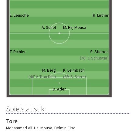
E. Leusche
R. Luther
A. Schel
M. Haj Mousa
T. Pichler
S. Stieben
(76' J. Schuster)
M. Berg
K. Leimbach
(46' V. Tran Kha)
(69' S. Sterk)
D. Ader
Spielstatistik
Tore
Mohammad Ali Haj Mousa
,
Belmin Cibo