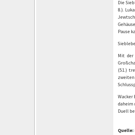
Die Sieb
8.). Luk
Jewtsch
Gehäuse
Pause k
Sieblebe
Mit der
Großchan
(51.) t
zweiten
Schlussp
Wacker B
daheim 
Duell b
Quelle: