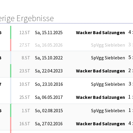
erige Ergebnisse
4 
6
12.ST
Sa, 15.11.2025
Wacker Bad Salzungen
3 
27.ST
Sa, 16.05.2026
SpVgg Siebleben
5 
3
8.ST
Sa, 15.10.2022
SpVgg Siebleben
2 
23.ST
Sa, 22.04.2023
Wacker Bad Salzungen
3 
7
10.ST
So, 23.10.2016
SpVgg Siebleben
1 
25.ST
Sa, 06.05.2017
Wacker Bad Salzungen
1 
6
1.ST
So, 02.08.2015
SpVgg Siebleben
4 
16.ST
Sa, 27.02.2016
Wacker Bad Salzungen