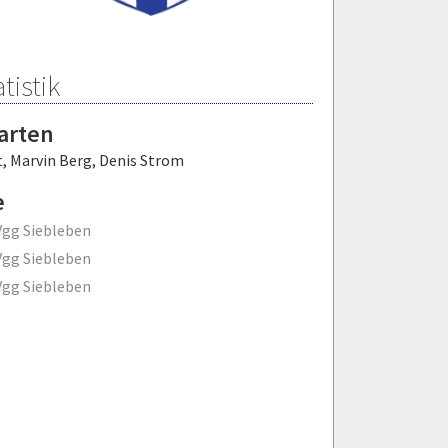
tistik
arten
t
,
Marvin Berg
,
Denis Strom
e
gg Siebleben
gg Siebleben
gg Siebleben