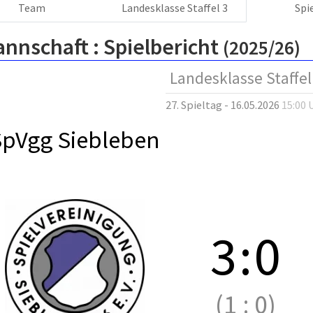
Team
Landesklasse Staffel 3
Spi
annschaft :
Spielbericht
(2025/26)
Landesklasse Staffel
27. Spieltag - 16.05.2026
15:00 
SpVgg Siebleben
3
:
0
(1
:
0)