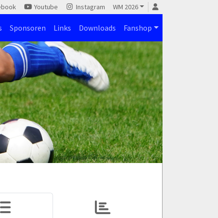
ebook
Youtube
Instagram
WM 2026
s
Sponsoren
Links
Downloads
Fanshop