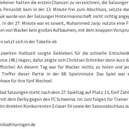
lebener hatten die ersten Chancen zu verzeichnen, die Salzunge
as Penzoldt kam in der 13. Minute frei zum Abschluss, setzte d
uk wurde von der Salzunger Hintermannschaft nicht richtig angeg
. In der 27. Minute war es soweit, Muhammed Jarju nutzte eine F
am von Wacker kein großes Aufbäumen, mit dem knappen Vorsprung 
n setzt sich in der Tabelle ab
 zweiten Halbzeit sorgte Siebleben für die schnelle Entschei
ce (48.) liegen, dafür zeigte sich Christian Schreiber dann kurz
reffsicher. An diesem Tag war für Wacker nichts zu holen und j
 Treffer dieser Partie in der 68. Spielminute. Das Spiel war
hase für ihre fünf Wechsel.
ad Salzungen steht nach dem 27. Spieltag auf Platz 13, fünf Zähl
mit dem Derby gegen den FC Schweina. Im Juni folgen für Trainer
eim direkten Konkurrenten Erlauer SV sowie der Saisonabschluss 
inSüdthüringen.de