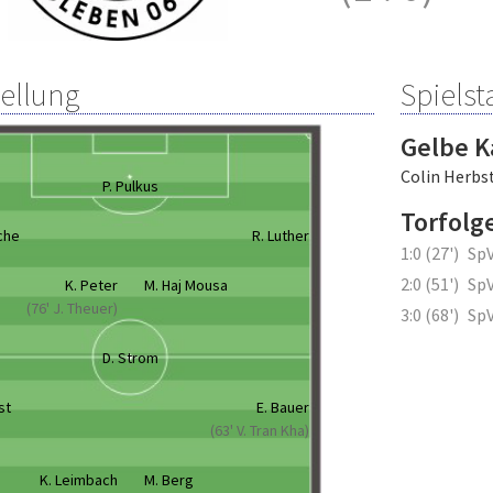
tellung
Spielsta
Gelbe K
Colin Herbs
P. Pulkus
Torfolg
che
R. Luther
1:0 (27')
SpV
2:0 (51')
SpV
K. Peter
M. Haj Mousa
(76' J. Theuer)
3:0 (68')
SpV
D. Strom
st
E. Bauer
(63' V. Tran Kha)
K. Leimbach
M. Berg