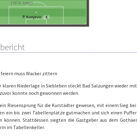
(76' D. Ader)
P. Konjevic
C
lbericht
 feiern muss Wacker zittern
r klaren Niederlage in Siebleben steckt Bad Salzungen wieder mi
zuvor konnte noch gewonnen werden.
ein Riesensprung für die Kurstädter gewesen, mit einem Sieg be
en ein bis zwei Tabellenplätze gutmachen und sich einen Puffe
en können. Stattdessen siegten die Gastgeber aus dem Gothaer
in im Tabellenkeller.