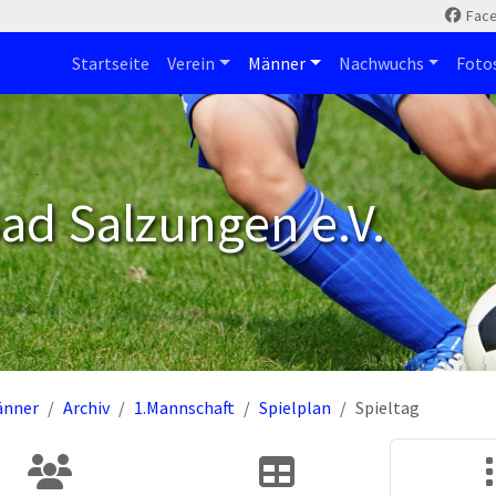
Fac
Startseite
Verein
Männer
Nachwuchs
Foto
ad Salzungen e.V.
änner
Archiv
1.Mannschaft
Spielplan
Spieltag