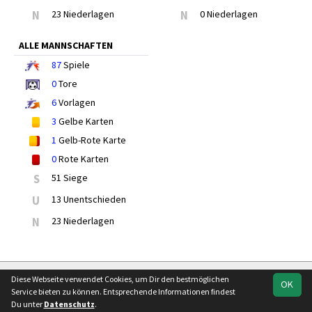
N
23 Niederlagen
N
0 Niederlagen
ALLE MANNSCHAFTEN
87
Spiele
0
Tore
6
Vorlagen
3
Gelbe Karten
1
Gelb-Rote Karte
0
Rote Karten
S
51 Siege
U
13 Unentschieden
N
23 Niederlagen
soccero.de
Diese Webseite verwendet Cookies, um Dir den bestmöglichen
OK
© 2006 - 2026
Service bieten zu können. Entsprechende Informationen findest
Du unter
Datenschutz
.
Besucherstatistik
Kontakt
Impressum
Geburtstage