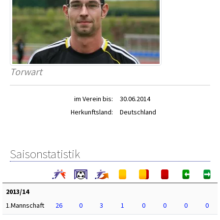
Torwart
im Verein bis:
30.06.2014
Herkunftsland:
Deutschland
Saisonstatistik
2013/14
1.Mannschaft
26
0
3
1
0
0
0
0