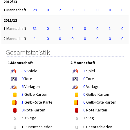
2012/13
1.Mannschaft
29
0
2
0
1
0
0
0
2011/12
1.Mannschaft
31
0
1
2
0
0
1
0
2.Mannschaft
1
0
0
0
0
0
0
0
Gesamtstatistik
1.Mannschaft
2.Mannschaft
86
Spiele
1
Spiel
0
Tore
0
Tore
6
Vorlagen
0
Vorlagen
3
Gelbe Karten
0
Gelbe Karten
1
Gelb-Rote Karte
0
Gelb-Rote Karten
0
Rote Karten
0
Rote Karten
S
50 Siege
S
1 Sieg
U
13 Unentschieden
U
0 Unentschieden