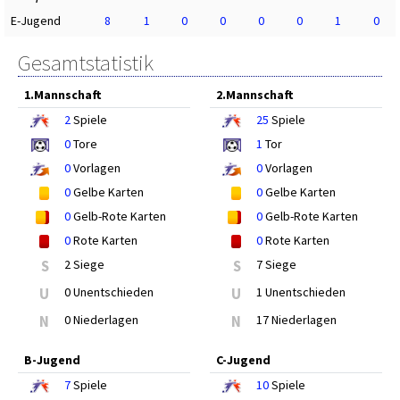
E-Jugend
8
1
0
0
0
0
1
0
Gesamtstatistik
1.Mannschaft
2.Mannschaft
2
Spiele
25
Spiele
0
Tore
1
Tor
0
Vorlagen
0
Vorlagen
0
Gelbe Karten
0
Gelbe Karten
0
Gelb-Rote Karten
0
Gelb-Rote Karten
0
Rote Karten
0
Rote Karten
S
2 Siege
S
7 Siege
U
0 Unentschieden
U
1 Unentschieden
N
0 Niederlagen
N
17 Niederlagen
B-Jugend
C-Jugend
7
Spiele
10
Spiele