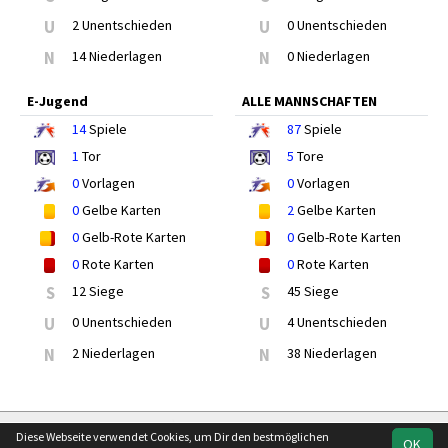
U
2 Unentschieden
U
0 Unentschieden
N
14 Niederlagen
N
0 Niederlagen
E-Jugend
ALLE MANNSCHAFTEN
14
Spiele
87
Spiele
1
Tor
5
Tore
0
Vorlagen
0
Vorlagen
0
Gelbe Karten
2
Gelbe Karten
0
Gelb-Rote Karten
0
Gelb-Rote Karten
0
Rote Karten
0
Rote Karten
S
12 Siege
S
45 Siege
U
0 Unentschieden
U
4 Unentschieden
N
2 Niederlagen
N
38 Niederlagen
soccero.de
Diese Webseite verwendet Cookies, um Dir den bestmöglichen
OK
© 2006 - 2026