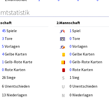
mtstatistik
schaft
2.Mannschaft
45
Spiele
1
Spiel
3
Tore
0
Tore
5
Vorlagen
0
Vorlagen
4
Gelbe Karten
0
Gelbe Karten
1
Gelb-Rote Karte
0
Gelb-Rote Karten
0
Rote Karten
0
Rote Karten
26 Siege
S
1 Sieg
6 Unentschieden
U
0 Unentschieden
13 Niederlagen
N
0 Niederlagen