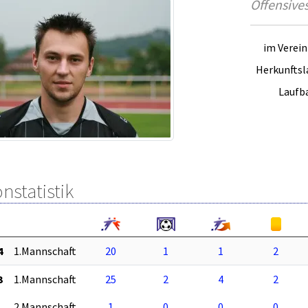
Offensives
im Verein 
Herkunftsl
Laufb
nstatistik
4
1.Mannschaft
20
1
1
2
3
1.Mannschaft
25
2
4
2
2.Mannschaft
1
0
0
0