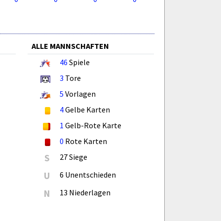
ALLE MANNSCHAFTEN
46
Spiele
3
Tore
5
Vorlagen
4
Gelbe Karten
1
Gelb-Rote Karte
0
Rote Karten
S
27 Siege
U
6 Unentschieden
N
13 Niederlagen