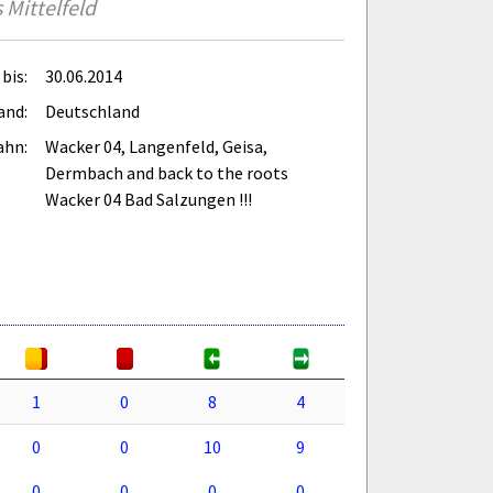
 Mittelfeld
bis:
30.06.2014
and:
Deutschland
ahn:
Wacker 04, Langenfeld, Geisa,
Dermbach and back to the roots
Wacker 04 Bad Salzungen !!!
1
0
8
4
0
0
10
9
0
0
0
0