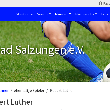
Fac
Startseite
Verein
Männer
Nachwuchs
Foto
ad Salzungen e.V.
änner
ehemalige Spieler
Robert Luther
ert Luther