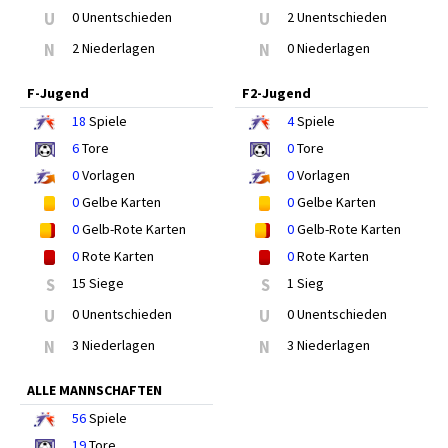
U
0 Unentschieden
U
2 Unentschieden
N
2 Niederlagen
N
0 Niederlagen
F-Jugend
F2-Jugend
18
Spiele
4
Spiele
6
Tore
0
Tore
0
Vorlagen
0
Vorlagen
0
Gelbe Karten
0
Gelbe Karten
0
Gelb-Rote Karten
0
Gelb-Rote Karten
0
Rote Karten
0
Rote Karten
S
15 Siege
S
1 Sieg
U
0 Unentschieden
U
0 Unentschieden
N
3 Niederlagen
N
3 Niederlagen
ALLE MANNSCHAFTEN
56
Spiele
19
Tore