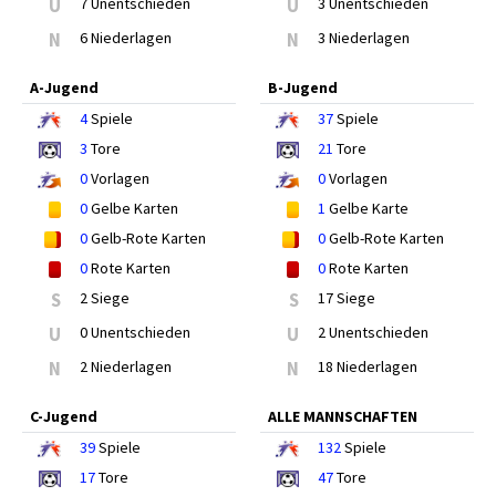
U
7 Unentschieden
U
3 Unentschieden
N
6 Niederlagen
N
3 Niederlagen
A-Jugend
B-Jugend
4
Spiele
37
Spiele
3
Tore
21
Tore
0
Vorlagen
0
Vorlagen
0
Gelbe Karten
1
Gelbe Karte
0
Gelb-Rote Karten
0
Gelb-Rote Karten
0
Rote Karten
0
Rote Karten
S
2 Siege
S
17 Siege
U
0 Unentschieden
U
2 Unentschieden
N
2 Niederlagen
N
18 Niederlagen
C-Jugend
ALLE MANNSCHAFTEN
39
Spiele
132
Spiele
17
Tore
47
Tore