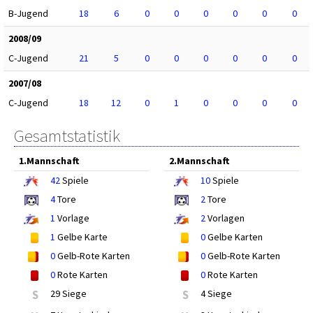
B-Jugend
18
6
0
0
0
0
0
0
2008/09
C-Jugend
21
5
0
0
0
0
0
0
2007/08
C-Jugend
18
12
0
1
0
0
0
0
Gesamtstatistik
1.Mannschaft
2.Mannschaft
42
Spiele
10
Spiele
4
Tore
2
Tore
1
Vorlage
2
Vorlagen
1
Gelbe Karte
0
Gelbe Karten
0
Gelb-Rote Karten
0
Gelb-Rote Karten
0
Rote Karten
0
Rote Karten
S
29 Siege
S
4 Siege