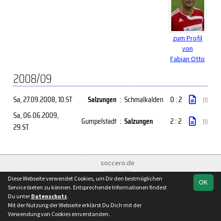
zum Profil
von
Fabian Otto
2008/09
Sa, 27.09.2008
, 10.ST
Salzungen
:
Schmalkalden
0 : 2
(1)
Sa, 06.06.2009
,
Gumpelstadt
:
Salzungen
2 : 2
(1)
29.ST
soccero.de
© 2006 - 2026
Diese Webseite verwendet Cookies, um Dir den bestmöglichen
OK
Besucherstatistik
Kontakt
Impressum
Geburtstage
Service bieten zu können. Entsprechende Informationen findest
Du unter
Datenschutz
.
Datenschutz
Mit der Nutzung der Webseite erklärst Du Dich mit der
Verwendung von Cookies einverstanden.