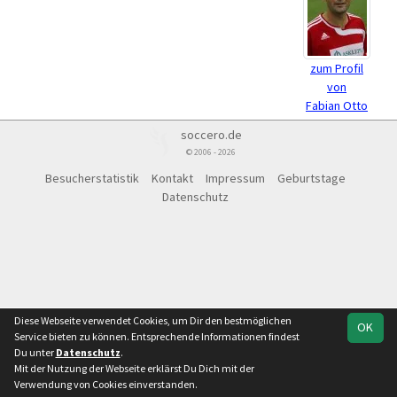
zum Profil
von
Fabian Otto
soccero.de
© 2006 - 2026
Besucherstatistik
Kontakt
Impressum
Geburtstage
Datenschutz
Diese Webseite verwendet Cookies, um Dir den bestmöglichen
OK
Service bieten zu können. Entsprechende Informationen findest
Du unter
Datenschutz
.
Mit der Nutzung der Webseite erklärst Du Dich mit der
Verwendung von Cookies einverstanden.