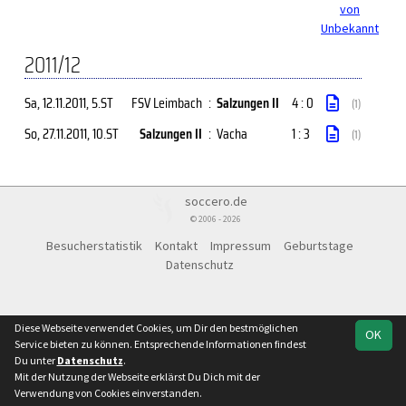
von
Unbekannt
2011/12
Sa, 12.11.2011
, 5.ST
FSV Leimbach
:
Salzungen II
4 : 0
(1)
So, 27.11.2011
, 10.ST
Salzungen II
:
Vacha
1 : 3
(1)
soccero.de
© 2006 - 2026
Besucherstatistik
Kontakt
Impressum
Geburtstage
Datenschutz
Diese Webseite verwendet Cookies, um Dir den bestmöglichen
OK
Service bieten zu können. Entsprechende Informationen findest
Du unter
Datenschutz
.
Mit der Nutzung der Webseite erklärst Du Dich mit der
Verwendung von Cookies einverstanden.