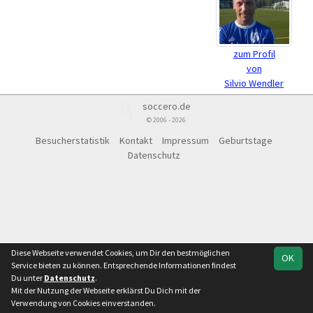
zum Profil
von
Silvio Wendler
soccero.de
© 2006 - 2026
Besucherstatistik
Kontakt
Impressum
Geburtstage
Datenschutz
Diese Webseite verwendet Cookies, um Dir den bestmöglichen
OK
Service bieten zu können. Entsprechende Informationen findest
Du unter
Datenschutz
.
Mit der Nutzung der Webseite erklärst Du Dich mit der
Verwendung von Cookies einverstanden.