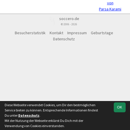
von
Parsa Karami
soccero.de
© 2006 - 2026
Besucherstatistik
Kontakt
Impressum
Geburtstage
Datenschutz
Diese Webseite verwendet Cookies, um Dir den bestmöglichen
OK
Service bieten zu können. Entsprechende Informationen findest
Du unter
Datenschutz
.
Mit der Nutzung der Webseite erklärst Du Dich mit der
Verwendung von Cookies einverstanden.