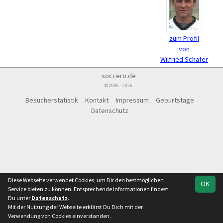
zum Profil
von
Wilfried Schäfer
soccero.de
© 2006 - 2026
Besucherstatistik
Kontakt
Impressum
Geburtstage
Datenschutz
Diese Webseite verwendet Cookies, um Dir den bestmöglichen
OK
Service bieten zu können. Entsprechende Informationen findest
Du unter
Datenschutz
.
Mit der Nutzung der Webseite erklärst Du Dich mit der
Verwendung von Cookies einverstanden.