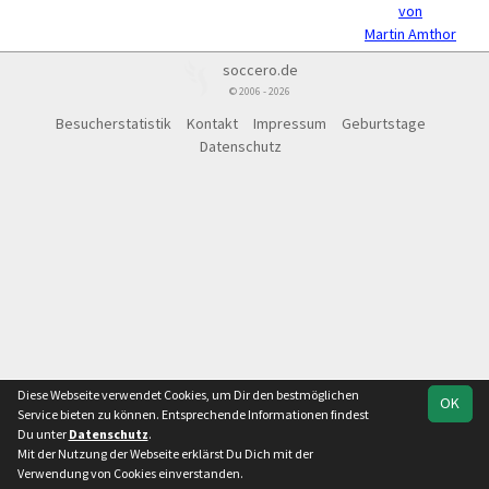
von
Martin Amthor
soccero.de
© 2006 - 2026
Besucherstatistik
Kontakt
Impressum
Geburtstage
Datenschutz
Diese Webseite verwendet Cookies, um Dir den bestmöglichen
OK
Service bieten zu können. Entsprechende Informationen findest
Du unter
Datenschutz
.
Mit der Nutzung der Webseite erklärst Du Dich mit der
Verwendung von Cookies einverstanden.