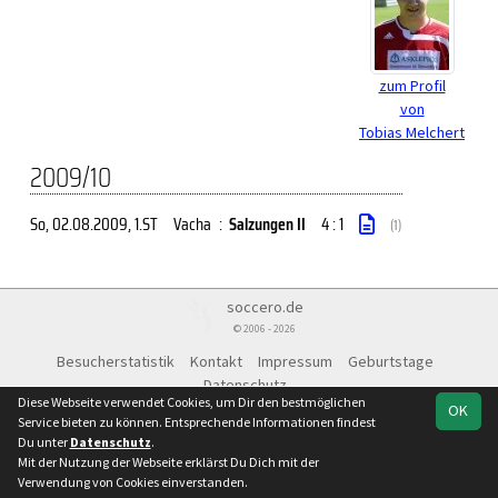
zum Profil
von
Tobias Melchert
2009/10
So, 02.08.2009
, 1.ST
Vacha
:
Salzungen II
4 : 1
(1)
soccero.de
© 2006 - 2026
Besucherstatistik
Kontakt
Impressum
Geburtstage
Datenschutz
Diese Webseite verwendet Cookies, um Dir den bestmöglichen
OK
Service bieten zu können. Entsprechende Informationen findest
Du unter
Datenschutz
.
Mit der Nutzung der Webseite erklärst Du Dich mit der
Verwendung von Cookies einverstanden.