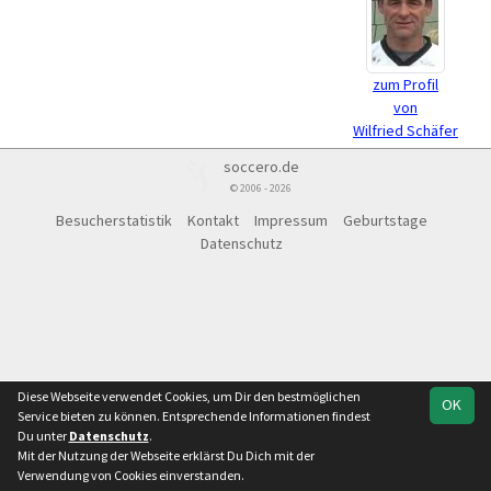
zum Profil
von
Wilfried Schäfer
soccero.de
© 2006 - 2026
Besucherstatistik
Kontakt
Impressum
Geburtstage
Datenschutz
Diese Webseite verwendet Cookies, um Dir den bestmöglichen
OK
Service bieten zu können. Entsprechende Informationen findest
Du unter
Datenschutz
.
Mit der Nutzung der Webseite erklärst Du Dich mit der
Verwendung von Cookies einverstanden.