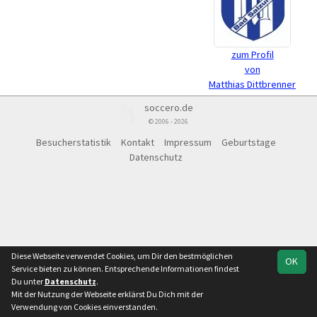
zum Profil
von
Matthias Dittbrenner
soccero.de
© 2006 - 2026
Besucherstatistik
Kontakt
Impressum
Geburtstage
Datenschutz
Diese Webseite verwendet Cookies, um Dir den bestmöglichen
OK
Service bieten zu können. Entsprechende Informationen findest
Du unter
Datenschutz
.
Mit der Nutzung der Webseite erklärst Du Dich mit der
Verwendung von Cookies einverstanden.