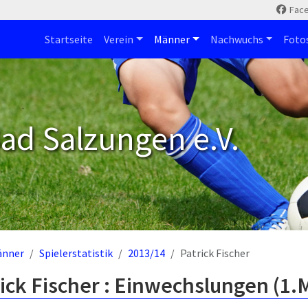
Fac
Startseite
Verein
Männer
Nachwuchs
Foto
ad Salzungen e.V.
änner
Spielerstatistik
2013/14
Patrick Fischer
ick Fischer : Einwechslungen (1.