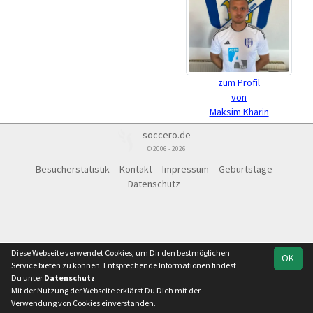
zum Profil
von
Maksim Kharin
soccero.de
© 2006 - 2026
Besucherstatistik
Kontakt
Impressum
Geburtstage
Datenschutz
Diese Webseite verwendet Cookies, um Dir den bestmöglichen
OK
Service bieten zu können. Entsprechende Informationen findest
Du unter
Datenschutz
.
Mit der Nutzung der Webseite erklärst Du Dich mit der
Verwendung von Cookies einverstanden.