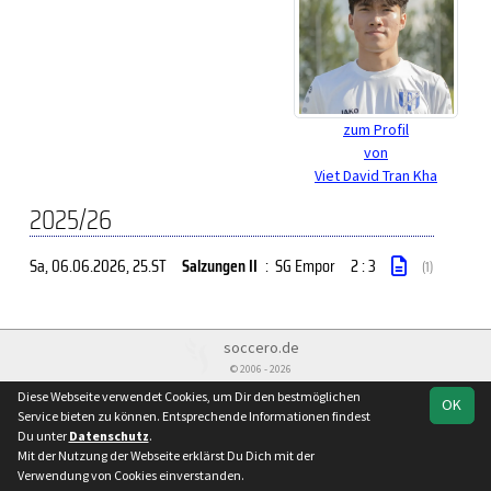
zum Profil
von
Viet David Tran Kha
2025/26
Sa, 06.06.2026
, 25.ST
Salzungen II
:
SG Empor
2 : 3
(1)
soccero.de
© 2006 - 2026
Diese Webseite verwendet Cookies, um Dir den bestmöglichen
Besucherstatistik
Kontakt
Impressum
Geburtstage
OK
Service bieten zu können. Entsprechende Informationen findest
Datenschutz
Du unter
Datenschutz
.
Mit der Nutzung der Webseite erklärst Du Dich mit der
Verwendung von Cookies einverstanden.