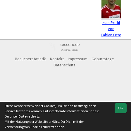
zum Profil
von
Fabian Otto
soccero.de
© 2006 - 2026
Besucherstatistik
Kontakt
Impressum
Geburtstage
Datenschutz
Diese Webseite verwendet Cookies, um Dir den bestmöglichen
OK
Service bieten zu können. Entsprechende Informationen findest
Du unter
Datenschutz
.
Mit der Nutzung der Webseite erklärst Du Dich mit der
Verwendung von Cookies einverstanden.