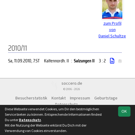
zum Profil
von
Daniel Schultze
2010/11
Sa, 11.09.2010
, 7.ST
Kaltennordh. II
:
Salzungen II
3 : 2
(1)
soccero.de
© 2006 - 2026
Besucherstatistik
Kontakt
Impressum
Geburtstage
Datenschutz
Diese Webseite verwendet Cookies, um Dir den bestmöglichen
OK
Service bieten zu können. Entsprechende Informationen findest
Du unter
Datenschutz
.
Mit der Nutzung der Webseite erklärst Du Dich mit der
Verwendung von Cookies einverstanden.