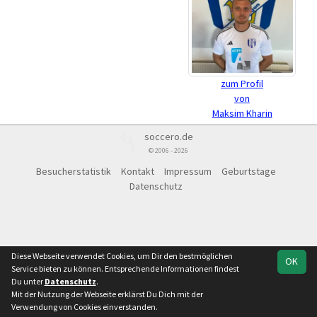
zum Profil
von
Maksim Kharin
soccero.de
© 2006 - 2026
Besucherstatistik
Kontakt
Impressum
Geburtstage
Datenschutz
Diese Webseite verwendet Cookies, um Dir den bestmöglichen
OK
Service bieten zu können. Entsprechende Informationen findest
Du unter
Datenschutz
.
Mit der Nutzung der Webseite erklärst Du Dich mit der
Verwendung von Cookies einverstanden.