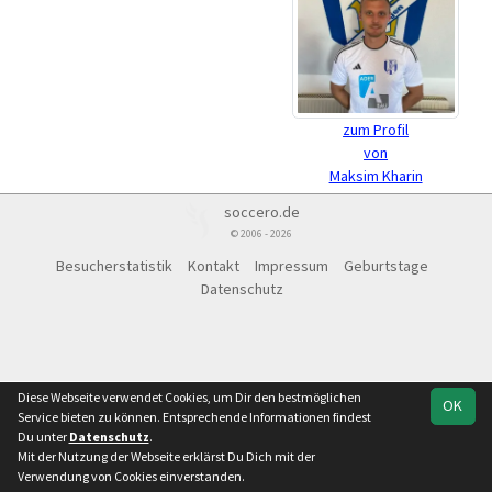
zum Profil
von
Maksim Kharin
soccero.de
© 2006 - 2026
Besucherstatistik
Kontakt
Impressum
Geburtstage
Datenschutz
Diese Webseite verwendet Cookies, um Dir den bestmöglichen
OK
Service bieten zu können. Entsprechende Informationen findest
Du unter
Datenschutz
.
Mit der Nutzung der Webseite erklärst Du Dich mit der
Verwendung von Cookies einverstanden.