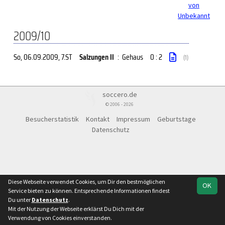
von
Unbekannt
2009/10
So, 06.09.2009
, 7.ST
Salzungen II
:
Gehaus
0 : 2
(1)
soccero.de
© 2006 - 2026
Besucherstatistik
Kontakt
Impressum
Geburtstage
Datenschutz
Diese Webseite verwendet Cookies, um Dir den bestmöglichen
OK
Service bieten zu können. Entsprechende Informationen findest
Du unter
Datenschutz
.
Mit der Nutzung der Webseite erklärst Du Dich mit der
Verwendung von Cookies einverstanden.