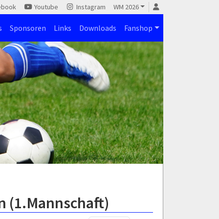
ebook
Youtube
Instagram
WM 2026
s
Sponsoren
Links
Downloads
Fanshop
n (1.Mannschaft)