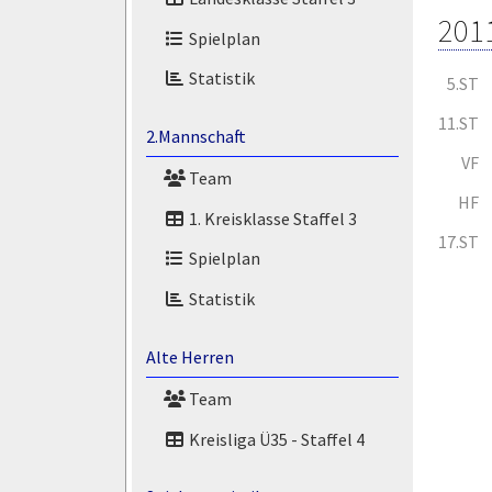
201
Spielplan
Statistik
5.ST
11.ST
2.Mannschaft
VF
Team
HF
1. Kreisklasse Staffel 3
17.ST
Spielplan
Statistik
Alte Herren
Team
Kreisliga Ü35 - Staffel 4