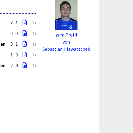
2 : 1
(1)
0 : 0
(1)
zum Profil
von
gen
0 : 1
(1)
Sebastian Hlawatschek
1 : 3
(1)
gen
2 : 4
(1)