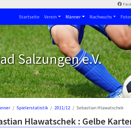
Fac
Startseite
Verein
Männer
Nachwuchs
Foto
ad Salzungen e.V.
änner
Spielerstatistik
2011/12
Sebastian Hlawatschek
astian Hlawatschek : Gelbe Karte