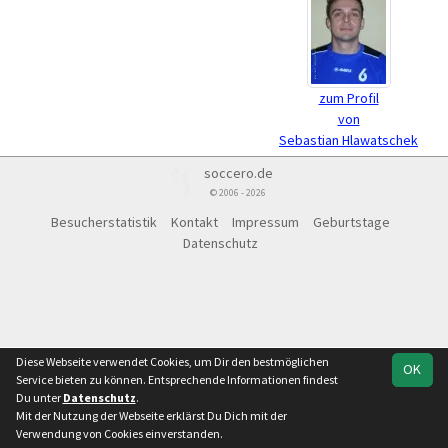
zum Profil
von
Sebastian Hlawatschek
soccero.de
© 2006 - 2026
Besucherstatistik
Kontakt
Impressum
Geburtstage
Datenschutz
Diese Webseite verwendet Cookies, um Dir den bestmöglichen
OK
Service bieten zu können. Entsprechende Informationen findest
Du unter
Datenschutz
.
Mit der Nutzung der Webseite erklärst Du Dich mit der
Verwendung von Cookies einverstanden.