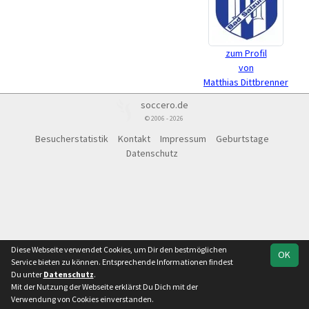
zum Profil
von
Matthias Dittbrenner
soccero.de
© 2006 - 2026
Besucherstatistik
Kontakt
Impressum
Geburtstage
Datenschutz
Diese Webseite verwendet Cookies, um Dir den bestmöglichen
OK
Service bieten zu können. Entsprechende Informationen findest
Du unter
Datenschutz
.
Mit der Nutzung der Webseite erklärst Du Dich mit der
Verwendung von Cookies einverstanden.