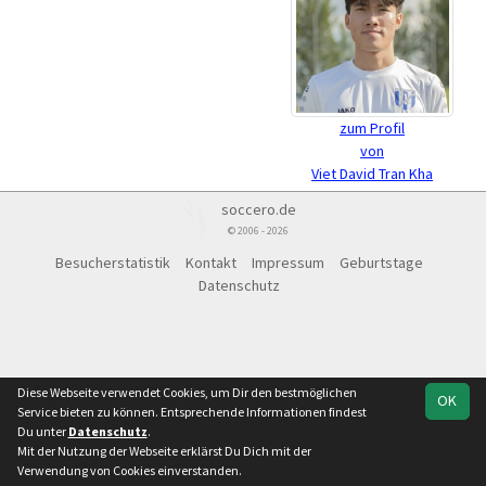
zum Profil
von
Viet David Tran Kha
soccero.de
© 2006 - 2026
Besucherstatistik
Kontakt
Impressum
Geburtstage
Datenschutz
Diese Webseite verwendet Cookies, um Dir den bestmöglichen
OK
Service bieten zu können. Entsprechende Informationen findest
Du unter
Datenschutz
.
Mit der Nutzung der Webseite erklärst Du Dich mit der
Verwendung von Cookies einverstanden.