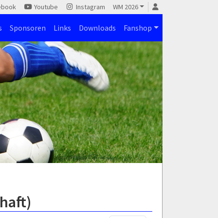
ebook
Youtube
Instagram
WM 2026
s
Sponsoren
Links
Downloads
Fanshop
haft)