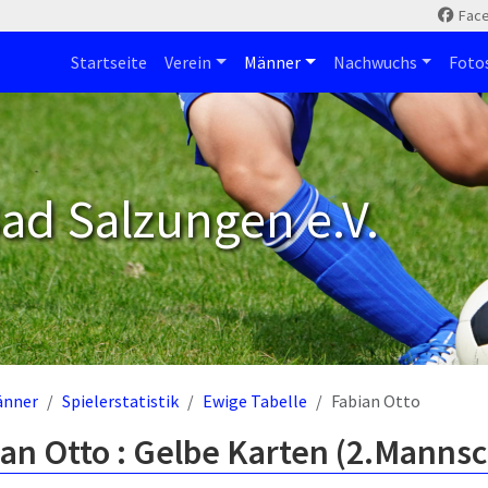
Fac
Startseite
Verein
Männer
Nachwuchs
Foto
ad Salzungen e.V.
änner
Spielerstatistik
Ewige Tabelle
Fabian Otto
an Otto : Gelbe Karten (2.Mannsc