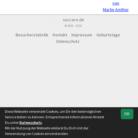
von
Martin Amthor
soccero.de
© 2006 - 2026
Besucherstatistik
Kontakt
Impressum
Geburtstage
Datenschutz
Diese Webseite verwendet Cookies, um Dir den bestmöglichen
OK
Service bieten zu können. Entsprechende Informationen findest
Du unter
Datenschutz
.
Mit der Nutzung der Webseite erklärst Du Dich mit der
Verwendung von Cookies einverstanden.