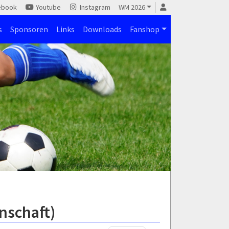
ebook
Youtube
Instagram
WM 2026
s
Sponsoren
Links
Downloads
Fanshop
nschaft)