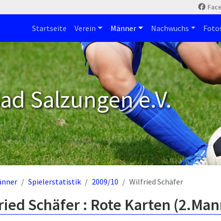
Fac
Startseite
Verein
Männer
Nachwuchs
Foto
ad Salzungen e.V.
änner
Spielerstatistik
2009/10
Wilfried Schäfer
ried Schäfer : Rote Karten (2.Man