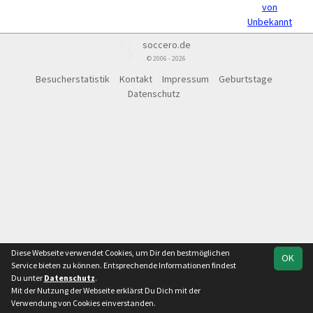
von
Unbekannt
soccero.de
© 2006 - 2026
Besucherstatistik
Kontakt
Impressum
Geburtstage
Datenschutz
Diese Webseite verwendet Cookies, um Dir den bestmöglichen
OK
Service bieten zu können. Entsprechende Informationen findest
Du unter
Datenschutz
.
Mit der Nutzung der Webseite erklärst Du Dich mit der
Verwendung von Cookies einverstanden.