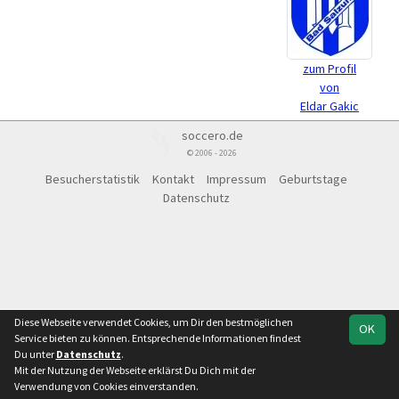
zum Profil
von
Eldar Gakic
soccero.de
© 2006 - 2026
Besucherstatistik
Kontakt
Impressum
Geburtstage
Datenschutz
Diese Webseite verwendet Cookies, um Dir den bestmöglichen
OK
Service bieten zu können. Entsprechende Informationen findest
Du unter
Datenschutz
.
Mit der Nutzung der Webseite erklärst Du Dich mit der
Verwendung von Cookies einverstanden.