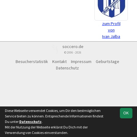
zum Profil
von
Ivan Jalba
soccero.de
© 2006 - 2026
Besucherstatistik
Kontakt
Impressum
Geburtstage
Datenschutz
Diese Webseite verwendet Cookies, um Dir den bestmöglichen
OK
Service bieten zu können. Entsprechende Informationen findest
Du unter
Datenschutz
.
Mit der Nutzung der Webseite erklärst Du Dich mit der
Verwendung von Cookies einverstanden.