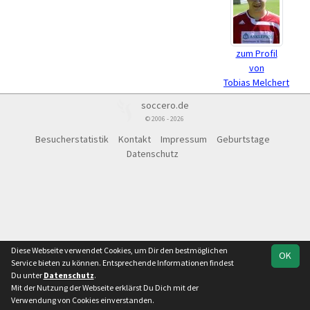
zum Profil
von
Tobias Melchert
soccero.de
© 2006 - 2026
Besucherstatistik
Kontakt
Impressum
Geburtstage
Datenschutz
Diese Webseite verwendet Cookies, um Dir den bestmöglichen
OK
Service bieten zu können. Entsprechende Informationen findest
Du unter
Datenschutz
.
Mit der Nutzung der Webseite erklärst Du Dich mit der
Verwendung von Cookies einverstanden.