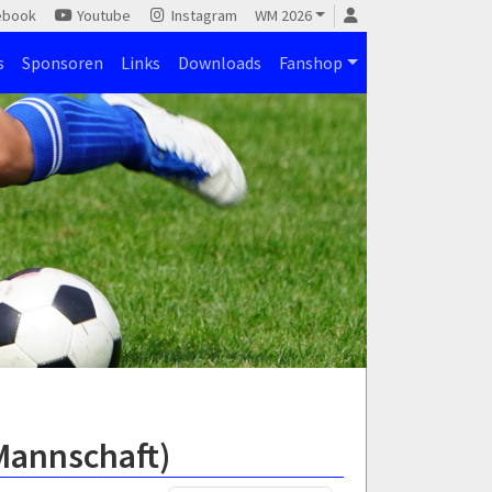
ebook
Youtube
Instagram
WM 2026
s
Sponsoren
Links
Downloads
Fanshop
.Mannschaft)