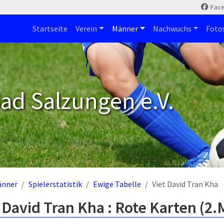
Fac
Startseite
Verein
Männer
Nachwuchs
Foto
ad Salzungen e.V.
änner
Spielerstatistik
Ewige Tabelle
Viet David Tran Kha
 David Tran Kha : Rote Karten (2