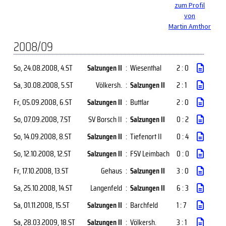
zum Profil
von
Martin Amthor
2008/09
So, 24.08.2008
, 4.ST
Salzungen II
:
Wiesenthal
2 : 0
Sa, 30.08.2008
, 5.ST
Völkersh.
:
Salzungen II
2 : 1
Fr, 05.09.2008
, 6.ST
Salzungen II
:
Buttlar
2 : 0
So, 07.09.2008
, 7.ST
SV Borsch II
:
Salzungen II
0 : 2
So, 14.09.2008
, 8.ST
Salzungen II
:
Tiefenort II
0 : 4
So, 12.10.2008
, 12.ST
Salzungen II
:
FSV Leimbach
0 : 0
Fr, 17.10.2008
, 13.ST
Gehaus
:
Salzungen II
3 : 0
Sa, 25.10.2008
, 14.ST
Langenfeld
:
Salzungen II
6 : 3
Sa, 01.11.2008
, 15.ST
Salzungen II
:
Barchfeld
1 : 7
Sa, 28.03.2009
, 18.ST
Salzungen II
:
Völkersh.
3 : 1