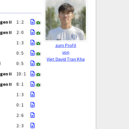
gen II
1 : 2
(
)
gen II
2 : 0
(
)
1 : 3
(
)
zum Profil
von
0 : 5
(
)
Viet David Tran Kha
I
0 : 5
(
)
gen II
10 : 1
(
)
gen II
8 : 1
(
)
1 : 3
0 : 1
2 : 6
2 : 3