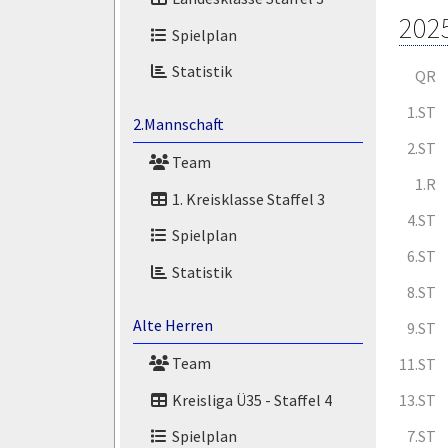
202
Spielplan
Statistik
QR
1.ST
2.Mannschaft
2.ST
Team
1.R
1. Kreisklasse Staffel 3
4.ST
Spielplan
6.ST
Statistik
8.ST
Alte Herren
9.ST
Team
11.ST
Kreisliga Ü35 - Staffel 4
13.ST
7.ST
Spielplan