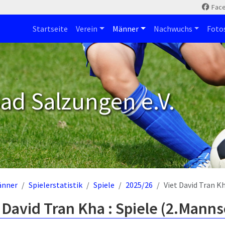
Fac
Startseite
Verein
Männer
Nachwuchs
Foto
ad Salzungen e.V.
änner
Spielerstatistik
Spiele
2025/26
Viet David Tran K
 David Tran Kha : Spiele (2.Manns