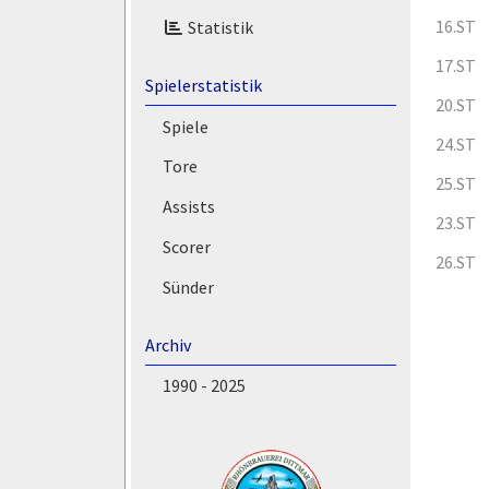
16.ST
Statistik
17.ST
Spielerstatistik
20.ST
Spiele
24.ST
Tore
25.ST
Assists
23.ST
Scorer
26.ST
Sünder
Archiv
1990 - 2025