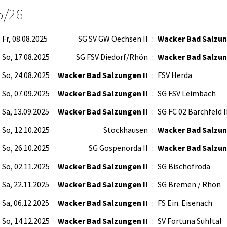
5/26
Fr, 08.08.2025
SG SV GW Oechsen II
:
Wacker Bad Salzun
So, 17.08.2025
SG FSV Diedorf/Rhön
:
Wacker Bad Salzun
So, 24.08.2025
Wacker Bad Salzungen II
:
FSV Herda
So, 07.09.2025
Wacker Bad Salzungen II
:
SG FSV Leimbach
Sa, 13.09.2025
Wacker Bad Salzungen II
:
SG FC 02 Barchfeld I
So, 12.10.2025
Stockhausen
:
Wacker Bad Salzun
So, 26.10.2025
SG Gospenorda II
:
Wacker Bad Salzun
So, 02.11.2025
Wacker Bad Salzungen II
:
SG Bischofroda
Sa, 22.11.2025
Wacker Bad Salzungen II
:
SG Bremen / Rhön
Sa, 06.12.2025
Wacker Bad Salzungen II
:
FS Ein. Eisenach
So, 14.12.2025
Wacker Bad Salzungen II
:
SV Fortuna Suhltal