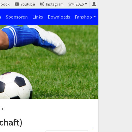
ebook
Youtube
Instagram
WM 2026
s
Sponsoren
Links
Downloads
Fanshop
ha
chaft)