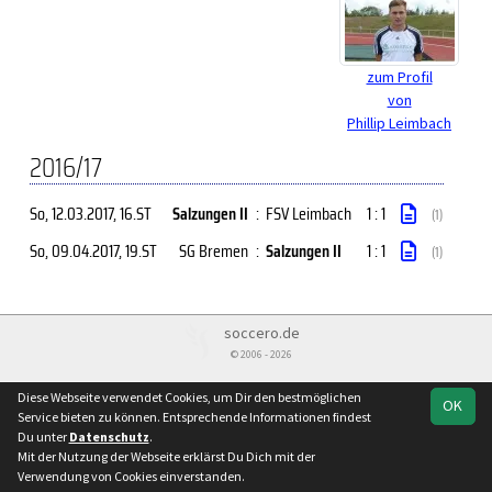
zum Profil
von
Phillip Leimbach
2016/17
So, 12.03.2017
, 16.ST
Salzungen II
:
FSV Leimbach
1 : 1
(1)
So, 09.04.2017
, 19.ST
SG Bremen
:
Salzungen II
1 : 1
(1)
soccero.de
© 2006 - 2026
Besucherstatistik
Kontakt
Impressum
Geburtstage
Diese Webseite verwendet Cookies, um Dir den bestmöglichen
OK
Datenschutz
Service bieten zu können. Entsprechende Informationen findest
Du unter
Datenschutz
.
Mit der Nutzung der Webseite erklärst Du Dich mit der
Verwendung von Cookies einverstanden.