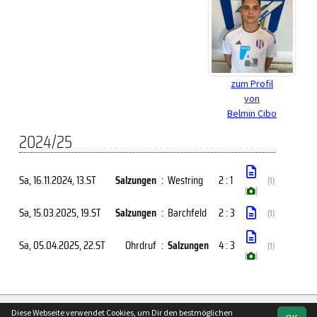
zum Profil
von
Belmin Cibo
2024/25
Sa, 16.11.2024
, 13.ST
Salzungen
:
Westring
2 : 1
(1)
(
)
Sa, 15.03.2025
, 19.ST
Salzungen
:
Barchfeld
2 : 3
(1)
Sa, 05.04.2025
, 22.ST
Ohrdruf
:
Salzungen
4 : 3
(1)
(
)
soccero.de
Diese Webseite verwendet Cookies, um Dir den bestmöglichen